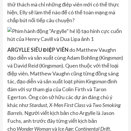
thử thách mà chỉ những điêp viên mới có thể thực
hiện, Elly sẽ làm thế nào để có thể toàn mạng mà
chắp bút nối tiếp câu chuyện?
ARGYLLE SIÊU ĐIỆP VIÊN
do Matthew Vaughn
đạo diễn và sản xuất cùng Adam Bohling (
Kingsman
)
và David Reid (
Kingsman
). Quen thuộc với thể loại
điệp viên, Matthew Vaughn cũng từng đồng sáng
tác, đạo diễn và sản xuất loạt phim
Kingsman
đình
đám với sự tham gia của Colin Firth và Taron
Egerton. Ông còn sở hữu các dự án đáng chú ý
khác như
Stardust, X-Men First Class
và
Two Smoking
Barrels
. Người viết kịch bản cho Argylle là Jason
Fuchs, anh trước đây từng viết kịch bản
cho
Wonder Woman
và
Ice Age: Continental Drift
.