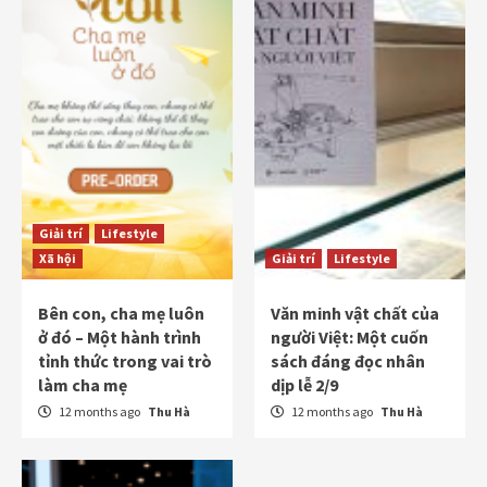
Giải trí
Lifestyle
Xã hội
Giải trí
Lifestyle
Bên con, cha mẹ luôn
Văn minh vật chất của
ở đó – Một hành trình
người Việt: Một cuốn
tỉnh thức trong vai trò
sách đáng đọc nhân
làm cha mẹ
dịp lễ 2/9
12 months ago
Thu Hà
12 months ago
Thu Hà