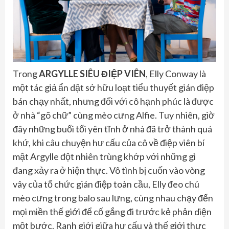
Trong
ARGYLLE SIÊU ĐIỆP VIÊN
, Elly Conway là
một tác giả ẩn dật sở hữu loạt tiểu thuyết gián điệp
bán chạy nhất, nhưng đối với cô hạnh phúc là được
ở nhà “gõ chữ” cùng mèo cưng Alfie. Tuy nhiên, giờ
đây những buổi tối yên tĩnh ở nhà đã trở thành quá
khứ, khi câu chuyện hư cấu của cô về điệp viên bí
mật Argylle đột nhiên trùng khớp với những gì
đang xảy ra ở hiện thực. Vô tình bị cuốn vào vòng
vây của tổ chức gián điệp toàn cầu, Elly đeo chú
mèo cưng trong balo sau lưng, cùng nhau chạy đến
mọi miền thế giới để cố gắng đi trước kẻ phản diện
một bước. Ranh giới giữa hư cấu và thế giới thực