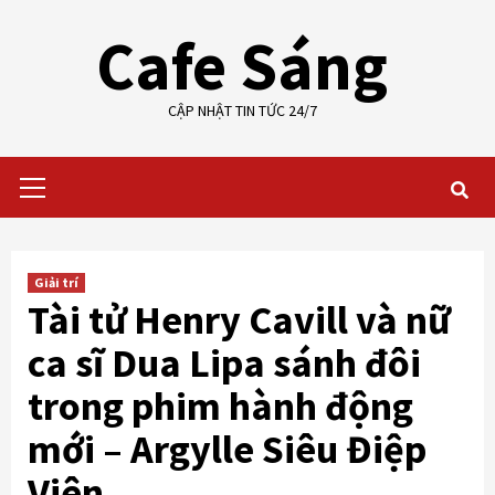
Skip
Cafe Sáng
to
content
CẬP NHẬT TIN TỨC 24/7
Primary
Menu
Giải trí
Tài tử Henry Cavill và nữ
ca sĩ Dua Lipa sánh đôi
trong phim hành động
mới – Argylle Siêu Điệp
Viên