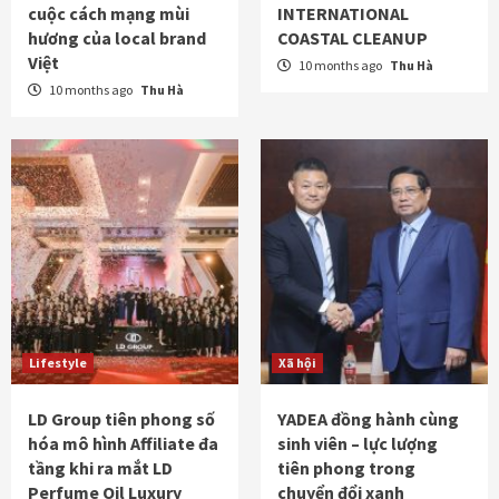
cuộc cách mạng mùi
INTERNATIONAL
hương của local brand
COASTAL CLEANUP
Việt
10 months ago
Thu Hà
10 months ago
Thu Hà
Lifestyle
Xã hội
LD Group tiên phong số
YADEA đồng hành cùng
hóa mô hình Affiliate đa
sinh viên – lực lượng
tầng khi ra mắt LD
tiên phong trong
Perfume Oil Luxury
chuyển đổi xanh