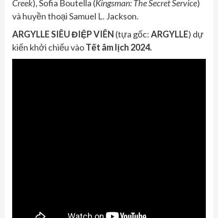
Creek
), Sofia Boutella (
Kingsman: The Secret Service
)
và huyền thoại Samuel L. Jackson.
ARGYLLE SIÊU ĐIỆP VIÊN
(tựa gốc:
ARGYLLE
) dự
kiến khởi chiếu vào
Tết âm lịch 2024.