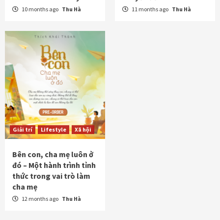
10 months ago
Thu Hà
11 months ago
Thu Hà
Giải trí
Lifestyle
Xã hội
Bên con, cha mẹ luôn ở
đó – Một hành trình tỉnh
thức trong vai trò làm
cha mẹ
12 months ago
Thu Hà