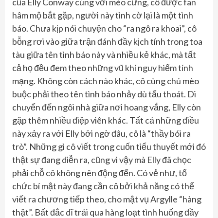
của Elly Conway cùng với mèo cưng, cô được fan
hâm mộ bắt gặp, người này tình cờ lại là một tình
báo. Chưa kịp nói chuyện cho “ra ngô ra khoai”, cô
bỗng rơi vào giữa trận đánh đầy kịch tính trong toa
tàu giữa tên tình báo này và nhiều kẻ khác, mà tất
cả họ đều đem theo những vũ khí nguy hiểm tính
mạng. Không còn cách nào khác, cô cùng chú mèo
buộc phải theo tên tình báo nhảy dù tẩu thoát. Di
chuyển đến ngôi nhà giữa nơi hoang vắng, Elly còn
gặp thêm nhiều điệp viên khác. Tất cả những điều
này xảy ra với Elly bởi ngờ đâu, cô là “thầy bói ra
trò”. Những gì cô viết trong cuốn tiểu thuyết mới đó
thật sự đang diễn ra, cũng vì vậy mà Elly đã chọc
phải chỗ cô không nên động đến. Có vẻ như, tổ
chức bí mật này đang cần cô bởi khả năng có thể
viết ra chương tiếp theo, cho mật vụ Argylle “hàng
thật”. Bất đắc dĩ trải qua hàng loạt tình huống đầy